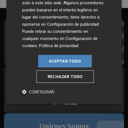
solo a este sitio web. Algunos proveedores
pueden basarse en el interés legítimo en
lugar del consentimiento; tiene derecho a
oponerse en
Configuración de publicidad
.
Suscríbete al Boletín
Puede retirar su consentimiento en
cualquier momento en
Configuración de
Todos los días a primera hora en tu email
cookies
.
Política de privacidad
¡Quiero suscribirme!
ACEPTAR TODO
RECHAZAR TODO
Síguenos en redes
Plaza Podcast, desde cualquier medio
CONFIGURAR
Quienes Somos