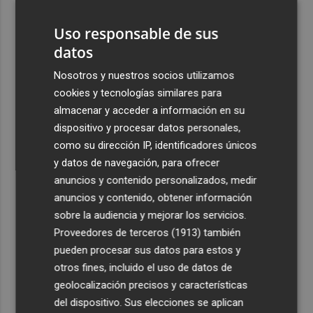
"extremo" en la mayor parte de la Península y Baleares
el día del eclipse
Uso responsable de sus
datos
4
Company: “Estamos comenzando a ver el equipo que
queremos ver en la Liga”
Nosotros y nuestros socios utilizamos
cookies y tecnologías similares para
5
Ocho helicópteros, un avión y más de 100 brigadas se
almacenar y acceder a información en su
movilizan en Moratalla por un incendio forestal
dispositivo y procesar datos personales,
como su dirección IP, identificadores únicos
y datos de navegación, para ofrecer
anuncios y contenido personalizados, medir
anuncios y contenido, obtener información
Recibe toda la actualidad de
sobre la audiencia y mejorar los servicios.
Plaza Podcast en tu correo
Proveedores de terceros (1913)
también
pueden procesar sus datos para estos y
Quiero suscribirme
otros fines, incluido el uso de datos de
geolocalización precisos y características
del dispositivo. Sus elecciones se aplican