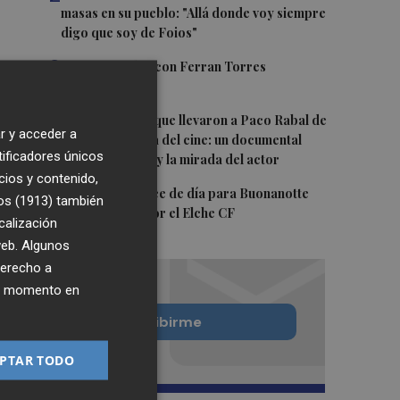
masas en su pueblo: "Allá donde voy siempre
digo que soy de Foios"
3
Foios se vuelca con Ferran Torres
4
Las '200 vidas' que llevaron a Paco Rabal de
r y acceder a
Águilas a la cima del cine: un documental
tificadores únicos
recupera la voz y la mirada del actor
cios y contenido,
5
Y también se hace de día para Buonanotte
os (1913)
también
con su fichaje por el Elche CF
calización
 web. Algunos
derecho a
ier momento en
Quiero suscribirme
PTAR TODO