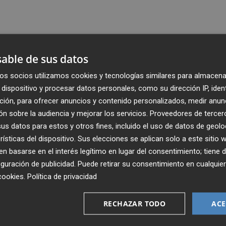
able de sus datos
os socios utilizamos cookies y tecnologías similares para almacena
dispositivo y procesar datos personales, como su dirección IP, iden
ción, para ofrecer anuncios y contenido personalizados, medir anun
n sobre la audiencia y mejorar los servicios.
Proveedores de tercer
s datos para estos y otros fines, incluido el uso de datos de geolo
rísticas del dispositivo. Sus elecciones se aplican solo a este sitio
 basarse en el interés legítimo en lugar del consentimiento; tiene 
guración de publicidad
. Puede retirar su consentimiento en cualqu
Recibe toda la actualidad de
cookies
.
Política de privacidad
Plaza Podcast en tu correo
RECHAZAR TODO
ACE