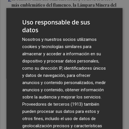
más emblemático del flamenco, la Lámpara Minera del
Cante de las Minas
Uso responsable de sus
3
El Castell de l'Olla de Altea 2026, en imágenes
datos
4
Nosotros y nuestros socios utilizamos
El Villarreal pone el broche de oro a la pretemporada
con una victoria contra el Galatasaray
cookies y tecnologías similares para
almacenar y acceder a información en su
5
Kiat Lim preside por primera vez un partido en Mestalla
dispositivo y procesar datos personales,
como su dirección IP, identificadores únicos
y datos de navegación, para ofrecer
anuncios y contenido personalizados, medir
anuncios y contenido, obtener información
sobre la audiencia y mejorar los servicios.
Recibe toda la actualidad de
Proveedores de terceros (1913)
también
pueden procesar sus datos para estos y
Plaza Podcast en tu correo
otros fines, incluido el uso de datos de
Quiero suscribirme
geolocalización precisos y características