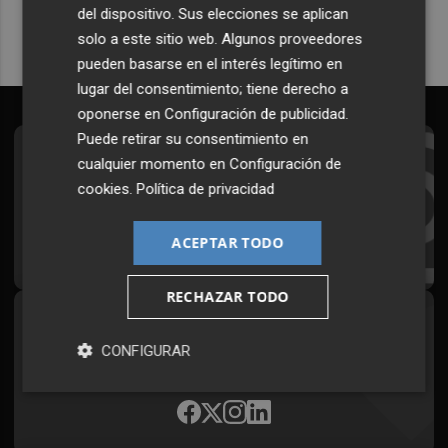
del dispositivo. Sus elecciones se aplican
solo a este sitio web. Algunos proveedores
pueden basarse en el interés legítimo en
lugar del consentimiento; tiene derecho a
oponerse en
Configuración de publicidad
.
Puede retirar su consentimiento en
Suscríbete al Boletín
cualquier momento en
Configuración de
cookies
.
Política de privacidad
Todos los días a primera hora en tu email
ACEPTAR TODO
¡Quiero suscribirme!
RECHAZAR TODO
Síguenos en redes
CONFIGURAR
Plaza Podcast, desde cualquier medio