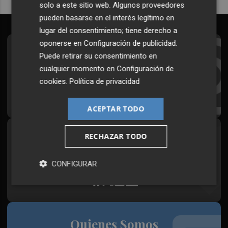
solo a este sitio web. Algunos proveedores
pueden basarse en el interés legítimo en
lugar del consentimiento; tiene derecho a
oponerse en
Configuración de publicidad
.
Suscríbete al Boletín
Puede retirar su consentimiento en
cualquier momento en
Configuración de
Todos los días a primera hora en tu email
cookies
.
Política de privacidad
¡Quiero suscribirme!
ACEPTAR TODO
RECHAZAR TODO
Síguenos en redes
Plaza Podcast, desde cualquier medio
CONFIGURAR
Quienes Somos