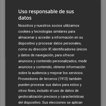
pueblo: "Allá donde voy siempre digo que soy de Foios"
Uso responsable de sus
4
Foios se vuelca con Ferran Torres
datos
Nosotros y nuestros socios utilizamos
5
La serie murciana protagonizada por un conejo de
cookies y tecnologías similares para
peluche malhablado y gamberro que triunfa en las
almacenar y acceder a información en su
redes: así es 'Yván y Lolo'
dispositivo y procesar datos personales,
como su dirección IP, identificadores únicos
y datos de navegación, para ofrecer
anuncios y contenido personalizados, medir
anuncios y contenido, obtener información
Recibe toda la actualidad de
sobre la audiencia y mejorar los servicios.
Plaza Podcast en tu correo
Proveedores de terceros (1913)
también
pueden procesar sus datos para estos y
Quiero suscribirme
otros fines, incluido el uso de datos de
geolocalización precisos y características
del dispositivo. Sus elecciones se aplican