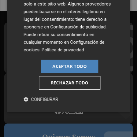
solo a este sitio web. Algunos proveedores
pueden basarse en el interés legítimo en
lugar del consentimiento; tiene derecho a
oponerse en
Configuración de publicidad
.
Suscríbete al Boletín
Puede retirar su consentimiento en
cualquier momento en
Configuración de
Todos los días a primera hora en tu email
cookies
.
Política de privacidad
¡Quiero suscribirme!
ACEPTAR TODO
RECHAZAR TODO
Síguenos en redes
Plaza Podcast, desde cualquier medio
CONFIGURAR
Quienes Somos