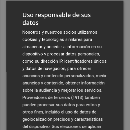
3
Alcaraz se acerca a los ocho meses sin ganar un título
Uso responsable de sus
que pasó entre julio de 2023 y marzo de 2024
datos
4
El CACV destaca la "credibilidad alcanzada" y la
creación de nuevas cátedras en su primer mandato
Nosotros y nuestros socios utilizamos
cookies y tecnologías similares para
5
Diakhaby: “La afición debe estar más unida con el club y
almacenar y acceder a información en su
con nosotros”
dispositivo y procesar datos personales,
como su dirección IP, identificadores únicos
y datos de navegación, para ofrecer
anuncios y contenido personalizados, medir
anuncios y contenido, obtener información
Recibe toda la actualidad de
sobre la audiencia y mejorar los servicios.
Proveedores de terceros (1913)
también
Plaza Podcast en tu correo
pueden procesar sus datos para estos y
Quiero suscribirme
otros fines, incluido el uso de datos de
geolocalización precisos y características
del dispositivo. Sus elecciones se aplican