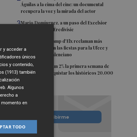
Águilas a la cima del cine: un documental
recupera la voz y la mirada del actor
3
Mario Domínguez, a un paso del Excelsior
Róterdam de la Eredivisie
4
Entidades del Camp d'Elx reclaman más
protagonismo en las fiestas para la Ufece y
r y acceder a
conciertos en valenciano
tificadores únicos
cios y contenido,
5
El Ibex 35 sube un 2% la primera semana de
os (1913)
también
agosto tras conquistar los históricos 20.000
calización
puntos
 web. Algunos
derecho a
ier momento en
Quiero suscribirme
PTAR TODO