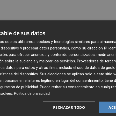
able de sus datos
os socios utilizamos cookies y tecnologías similares para almacena
dispositivo y procesar datos personales, como su dirección IP, iden
ción, para ofrecer anuncios y contenido personalizados, medir anun
n sobre la audiencia y mejorar los servicios.
Proveedores de tercer
s datos para estos y otros fines, incluido el uso de datos de geolo
rísticas del dispositivo. Sus elecciones se aplican solo a este sitio
 basarse en el interés legítimo en lugar del consentimiento; tiene 
guración de publicidad
. Puede retirar su consentimiento en cualqu
Recibe toda la actualidad de
cookies
.
Política de privacidad
Plaza Podcast en tu correo
RECHAZAR TODO
ACE