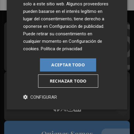
solo a este sitio web. Algunos proveedores
pueden basarse en el interés legítimo en
lugar del consentimiento; tiene derecho a
oponerse en
Configuración de publicidad
.
Suscríbete al Boletín
Puede retirar su consentimiento en
cualquier momento en
Configuración de
Todos los días a primera hora en tu email
cookies
.
Política de privacidad
¡Quiero suscribirme!
ACEPTAR TODO
RECHAZAR TODO
Síguenos en redes
Plaza Podcast, desde cualquier medio
CONFIGURAR
Quienes Somos