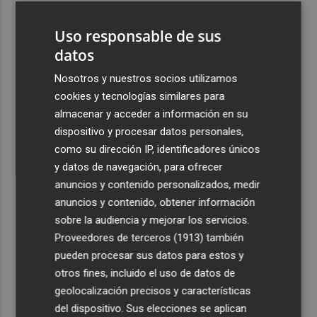
3
La Región de Murcia es la cuarta provincia que más
Uso responsable de sus
exporta a África: Marruecos, el primer destino
datos
4
La Región de Murcia celebra la Semana de la Juventud
con cinco días de actividades
Nosotros y nuestros socios utilizamos
cookies y tecnologías similares para
5
El coste de la vivienda: 1.338 € netos al mes, el salario
almacenar y acceder a información en su
mínimo para poder comprar una vivienda en Castellón
dispositivo y procesar datos personales,
como su dirección IP, identificadores únicos
y datos de navegación, para ofrecer
anuncios y contenido personalizados, medir
anuncios y contenido, obtener información
Recibe toda la actualidad de
sobre la audiencia y mejorar los servicios.
Proveedores de terceros (1913)
también
Plaza Podcast en tu correo
pueden procesar sus datos para estos y
Quiero suscribirme
otros fines, incluido el uso de datos de
geolocalización precisos y características
del dispositivo. Sus elecciones se aplican