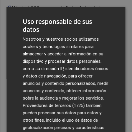
3
Más de 4.000 personas disfrutan de las piscinas
temporales en Paiporta durante las primeras dos
Uso responsable de sus
semanas
datos
4
Alicante concede licencia a Digital Corner para que
restaure la legalidad en los antiguos cines de Panoramis
Nosotros y nuestros socios utilizamos
donde está la sede de la Cámara
cookies y tecnologías similares para
almacenar y acceder a información en su
5
Elche inicia el trámite para declarar las Embajadas de
dispositivo y procesar datos personales,
Moros y Cristianos como Bien de Relevancia Local
como su dirección IP, identificadores únicos
y datos de navegación, para ofrecer
anuncios y contenido personalizados, medir
anuncios y contenido, obtener información
sobre la audiencia y mejorar los servicios.
Recibe toda la actualidad de
Proveedores de terceros (1725)
también
Plaza Podcast en tu correo
pueden procesar sus datos para estos y
otros fines, incluido el uso de datos de
Quiero suscribirme
geolocalización precisos y características