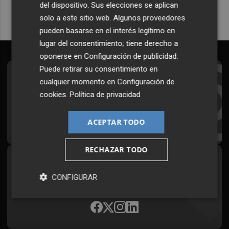
del dispositivo. Sus elecciones se aplican
solo a este sitio web. Algunos proveedores
pueden basarse en el interés legítimo en
lugar del consentimiento; tiene derecho a
oponerse en
Configuración de publicidad
.
Puede retirar su consentimiento en
Suscríbete al Boletín
cualquier momento en
Configuración de
cookies
.
Política de privacidad
Todos los días a primera hora en tu email
¡Quiero suscribirme!
ACEPTAR TODO
RECHAZAR TODO
Síguenos en redes
CONFIGURAR
Plaza Podcast, desde cualquier medio