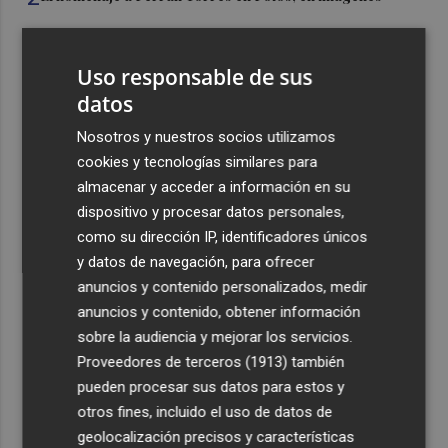
3
Ferran Torres, recibido con un baño de masas en su
Uso responsable de sus
pueblo: "Allá donde voy siempre digo que soy de Foios"
datos
4
Foios se vuelca con Ferran Torres
Nosotros y nuestros socios utilizamos
cookies y tecnologías similares para
5
Las '200 vidas' que llevaron a Paco Rabal de Águilas a la
almacenar y acceder a información en su
cima del cine: un documental recupera la voz y la mirada
dispositivo y procesar datos personales,
del actor
como su dirección IP, identificadores únicos
y datos de navegación, para ofrecer
anuncios y contenido personalizados, medir
anuncios y contenido, obtener información
sobre la audiencia y mejorar los servicios.
Recibe toda la actualidad de
Proveedores de terceros (1913)
también
pueden procesar sus datos para estos y
Plaza Podcast en tu correo
otros fines, incluido el uso de datos de
Quiero suscribirme
geolocalización precisos y características