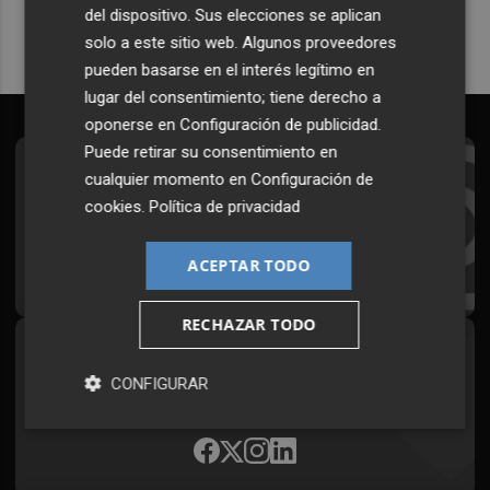
del dispositivo. Sus elecciones se aplican
solo a este sitio web. Algunos proveedores
pueden basarse en el interés legítimo en
lugar del consentimiento; tiene derecho a
oponerse en
Configuración de publicidad
.
Puede retirar su consentimiento en
Suscríbete al Boletín
cualquier momento en
Configuración de
cookies
.
Política de privacidad
Todos los días a primera hora en tu email
ACEPTAR TODO
¡Quiero suscribirme!
RECHAZAR TODO
Síguenos en redes
CONFIGURAR
Plaza Podcast, desde cualquier medio