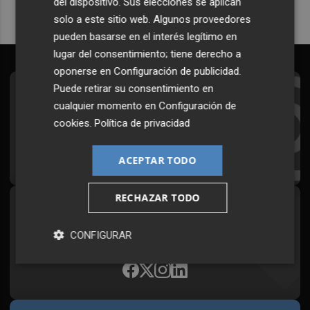
del dispositivo. Sus elecciones se aplican
solo a este sitio web. Algunos proveedores
pueden basarse en el interés legítimo en
lugar del consentimiento; tiene derecho a
oponerse en
Configuración de publicidad
.
Puede retirar su consentimiento en
Suscríbete al Boletín
cualquier momento en
Configuración de
Todos los días a primera hora en tu email
cookies
.
Política de privacidad
¡Quiero suscribirme!
ACEPTAR TODO
RECHAZAR TODO
Síguenos en redes
CONFIGURAR
Plaza Podcast, desde cualquier medio