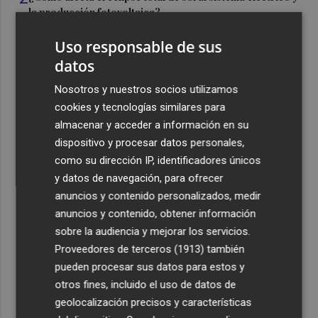
la producción fotovoltaica?
3
18 medios aéreos se suman a los 150 terrestres que
Uso responsable de sus
trabajan en los incendios de Castellón
datos
4
El suelo "extremadamente seco" favorece que los rayos
Nosotros y nuestros socios utilizamos
provoquen incendios
cookies y tecnologías similares para
5
Los premios Pencho Cros reconocen a grandes
almacenar y acceder a información en su
referentes del flamenco en el Cante de las Minas
dispositivo y procesar datos personales,
como su dirección IP, identificadores únicos
y datos de navegación, para ofrecer
anuncios y contenido personalizados, medir
anuncios y contenido, obtener información
sobre la audiencia y mejorar los servicios.
Recibe toda la actualidad de
Proveedores de terceros (1913)
también
Plaza Podcast en tu correo
pueden procesar sus datos para estos y
otros fines, incluido el uso de datos de
Quiero suscribirme
geolocalización precisos y características