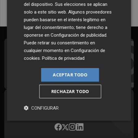
del dispositivo. Sus elecciones se aplican
solo a este sitio web. Algunos proveedores
pueden basarse en el interés legítimo en
lugar del consentimiento; tiene derecho a
oponerse en
Configuración de publicidad
.
Puede retirar su consentimiento en
Suscríbete al Boletín
cualquier momento en
Configuración de
cookies
.
Política de privacidad
Todos los días a primera hora en tu email
ACEPTAR TODO
¡Quiero suscribirme!
RECHAZAR TODO
Síguenos en redes
CONFIGURAR
Plaza Podcast, desde cualquier medio