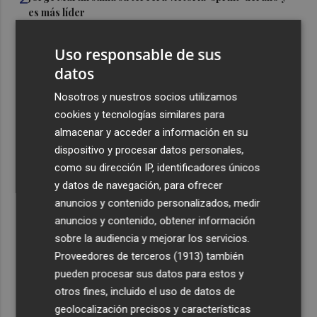
es más líder
3
España amplía a siete aeropuertos, entre ellos Alicante-
Uso responsable de sus
Elche y Manises, los controles aleatorios a viajeros de
datos
Italia
4
Nosotros y nuestros socios utilizamos
La Biblioteca Valenciana conmemora el 750 aniversario
del legado de Jaume I
cookies y tecnologías similares para
almacenar y acceder a información en su
5
Una gran cadena humana de cariño y reivindicación se
dispositivo y procesar datos personales,
vuelve a abrazar en las playas por el Mar Menor
como su dirección IP, identificadores únicos
y datos de navegación, para ofrecer
anuncios y contenido personalizados, medir
anuncios y contenido, obtener información
sobre la audiencia y mejorar los servicios.
Recibe toda la actualidad de
Proveedores de terceros (1913)
también
pueden procesar sus datos para estos y
Plaza Podcast en tu correo
otros fines, incluido el uso de datos de
Quiero suscribirme
geolocalización precisos y características