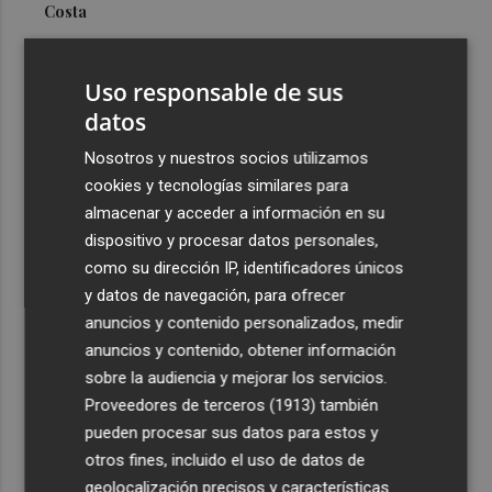
Costa
3
Más problemas en el lateral derecho: Monferrer sufre
una lesión muscular
Uso responsable de sus
4
datos
San Javier da viabilidad al nuevo contrato del transporte
urbano y a un hotel de cuatro estrellas en La Manga con
Nosotros y nuestros socios utilizamos
324 habitaciones
cookies y tecnologías similares para
5
Estos son los estrenos que abren la cartelera en agosto:
almacenar y acceder a información en su
de la comedia 'El último mono' a una nueva entrega de
dispositivo y procesar datos personales,
'La Patrulla Canina'
como su dirección IP, identificadores únicos
y datos de navegación, para ofrecer
anuncios y contenido personalizados, medir
anuncios y contenido, obtener información
sobre la audiencia y mejorar los servicios.
Proveedores de terceros (1913)
también
Recibe toda la actualidad de
pueden procesar sus datos para estos y
Plaza Podcast en tu correo
otros fines, incluido el uso de datos de
geolocalización precisos y características
Quiero suscribirme