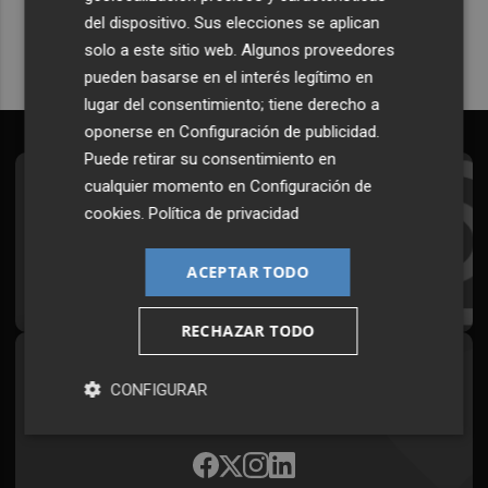
del dispositivo. Sus elecciones se aplican
solo a este sitio web. Algunos proveedores
pueden basarse en el interés legítimo en
lugar del consentimiento; tiene derecho a
oponerse en
Configuración de publicidad
.
Puede retirar su consentimiento en
cualquier momento en
Configuración de
Suscríbete al Boletín
cookies
.
Política de privacidad
Todos los días a primera hora en tu email
ACEPTAR TODO
¡Quiero suscribirme!
RECHAZAR TODO
Síguenos en redes
CONFIGURAR
Plaza Podcast, desde cualquier medio