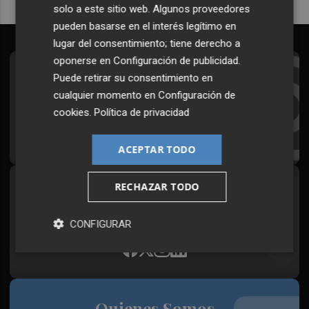
solo a este sitio web. Algunos proveedores
pueden basarse en el interés legítimo en
lugar del consentimiento; tiene derecho a
oponerse en
Configuración de publicidad
.
Suscríbete al Boletín
Puede retirar su consentimiento en
cualquier momento en
Configuración de
Todos los días a primera hora en tu email
cookies
.
Política de privacidad
¡Quiero suscribirme!
ACEPTAR TODO
RECHAZAR TODO
Síguenos en redes
Plaza Podcast, desde cualquier medio
CONFIGURAR
Quienes Somos