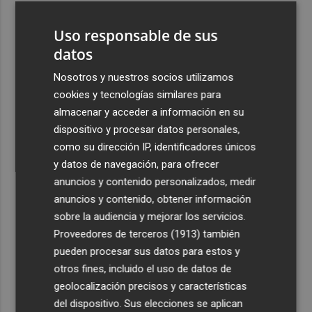
3
El homenaje a Ferran Torres en Foios, en imágenes
Uso responsable de sus
datos
4
Ferran Torres, recibido con un baño de masas en su
pueblo: "Allá donde voy siempre digo que soy de Foios"
Nosotros y nuestros socios utilizamos
cookies y tecnologías similares para
5
Foios se vuelca con Ferran Torres
almacenar y acceder a información en su
dispositivo y procesar datos personales,
como su dirección IP, identificadores únicos
y datos de navegación, para ofrecer
anuncios y contenido personalizados, medir
anuncios y contenido, obtener información
Recibe toda la actualidad de
sobre la audiencia y mejorar los servicios.
Proveedores de terceros (1913)
también
Plaza Podcast en tu correo
pueden procesar sus datos para estos y
Quiero suscribirme
otros fines, incluido el uso de datos de
geolocalización precisos y características
del dispositivo. Sus elecciones se aplican