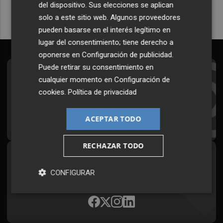
del dispositivo. Sus elecciones se aplican
solo a este sitio web. Algunos proveedores
pueden basarse en el interés legítimo en
lugar del consentimiento; tiene derecho a
oponerse en
Configuración de publicidad
.
Puede retirar su consentimiento en
Suscríbete al Boletín
cualquier momento en
Configuración de
cookies
.
Política de privacidad
Todos los días a primera hora en tu email
¡Quiero suscribirme!
ACEPTAR TODO
RECHAZAR TODO
Síguenos en redes
CONFIGURAR
Plaza Podcast, desde cualquier medio