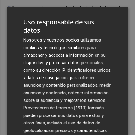
3
La convocatoria europea de gigafactorías de IA puede
activar una cadena industrial en centros de datos,
Uso responsable de sus
energía, 'cloud' y ciberseguridad
datos
4
Telefónica lidera la reputación algorítmica del sector
con una puntuación un 21% superior a la media
Nosotros y nuestros socios utilizamos
cookies y tecnologías similares para
5
El ‘Big Three’ de la restauración acelera: más aperturas,
almacenar y acceder a información en su
nuevas inversiones y una batalla que ya no se libra solo
dispositivo y procesar datos personales,
en el precio
como su dirección IP, identificadores únicos
y datos de navegación, para ofrecer
anuncios y contenido personalizados, medir
anuncios y contenido, obtener información
sobre la audiencia y mejorar los servicios.
Recibe toda la actualidad de
Proveedores de terceros (1913)
también
Plaza Podcast en tu correo
pueden procesar sus datos para estos y
otros fines, incluido el uso de datos de
Quiero suscribirme
geolocalización precisos y características