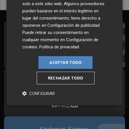
solo a este sitio web. Algunos proveedores
pueden basarse en el interés legítimo en
lugar del consentimiento; tiene derecho a
oponerse en
Configuración de publicidad
.
Suscríbete al Boletín
Puede retirar su consentimiento en
cualquier momento en
Configuración de
Todos los días a primera hora en tu email
cookies
.
Política de privacidad
¡Quiero suscribirme!
ACEPTAR TODO
RECHAZAR TODO
Síguenos en redes
Plaza Podcast, desde cualquier medio
CONFIGURAR
Quienes Somos