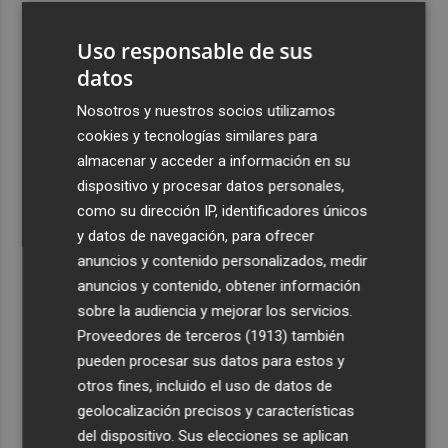
3
Pepelu: "Hasta la expulsión hemos trabajado como
Uso responsable de sus
hemos entrenado"
datos
4
Controlado el incendio en Sierra Engarcerán (Castellón)
Nosotros y nuestros socios utilizamos
cookies y tecnologías similares para
5
La capacidad de los modelos de IA para burlar la
almacenar y acceder a información en su
seguridad alarma a gobiernos y empresas
dispositivo y procesar datos personales,
como su dirección IP, identificadores únicos
y datos de navegación, para ofrecer
anuncios y contenido personalizados, medir
anuncios y contenido, obtener información
Recibe toda la actualidad de
sobre la audiencia y mejorar los servicios.
Proveedores de terceros (1913)
también
Plaza Podcast en tu correo
pueden procesar sus datos para estos y
Quiero suscribirme
otros fines, incluido el uso de datos de
geolocalización precisos y características
del dispositivo. Sus elecciones se aplican