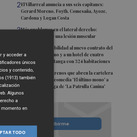
2
El Villarreal anuncia a sus seis capitanes:
Gerard Moreno, Foyth, Comesaña, Ayoze,
Cardona y Logan Costa
3
Más problemas en el lateral derecho:
Monferrer sufre una lesión muscular
4
San Javier da viabilidad al nuevo contrato del
transporte urbano y a un hotel de cuatro
r y acceder a
estrellas en La Manga con 324 habitaciones
tificadores únicos
cios y contenido,
5
Estos son los estrenos que abren la cartelera
os (1913)
también
en agosto: de la comedia 'El último mono' a
calización
una nueva entrega de 'La Patrulla Canina'
 web. Algunos
derecho a
ier momento en
Quiero suscribirme
PTAR TODO