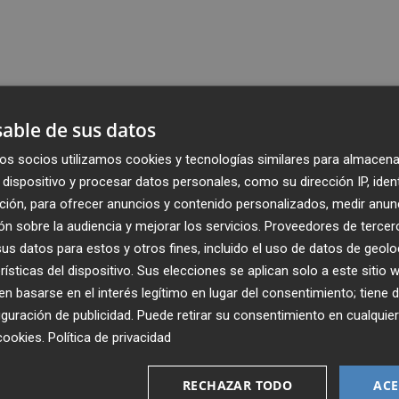
able de sus datos
os socios utilizamos cookies y tecnologías similares para almacena
dispositivo y procesar datos personales, como su dirección IP, iden
ción, para ofrecer anuncios y contenido personalizados, medir anun
n sobre la audiencia y mejorar los servicios.
Proveedores de tercer
s datos para estos y otros fines, incluido el uso de datos de geolo
rísticas del dispositivo. Sus elecciones se aplican solo a este sitio
 basarse en el interés legítimo en lugar del consentimiento; tiene 
guración de publicidad
. Puede retirar su consentimiento en cualqu
cookies
.
Política de privacidad
Recibe toda la actualidad de
Plaza Podcast en tu correo
RECHAZAR TODO
ACE