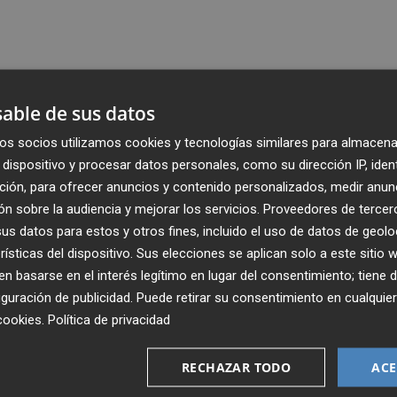
able de sus datos
os socios utilizamos cookies y tecnologías similares para almacena
dispositivo y procesar datos personales, como su dirección IP, iden
ción, para ofrecer anuncios y contenido personalizados, medir anun
n sobre la audiencia y mejorar los servicios.
Proveedores de tercer
s datos para estos y otros fines, incluido el uso de datos de geolo
rísticas del dispositivo. Sus elecciones se aplican solo a este sitio
 basarse en el interés legítimo en lugar del consentimiento; tiene 
guración de publicidad
. Puede retirar su consentimiento en cualqu
Recibe toda la actualidad de
cookies
.
Política de privacidad
Plaza Podcast en tu correo
RECHAZAR TODO
ACE