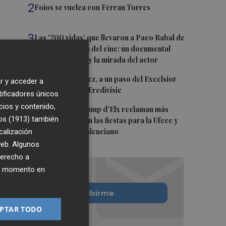
2
Foios se vuelca con Ferran Torres
3
Las '200 vidas' que llevaron a Paco Rabal de
Águilas a la cima del cine: un documental
recupera la voz y la mirada del actor
4
Mario Domínguez, a un paso del Excelsior
r y acceder a
Róterdam de la Eredivisie
tificadores únicos
cios y contenido,
5
Entidades del Camp d'Elx reclaman más
os (1913)
también
protagonismo en las fiestas para la Ufece y
calización
conciertos en valenciano
 web. Algunos
derecho a
ier momento en
Quiero suscribirme
PTAR TODO