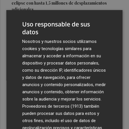
eclipse con hasta 1,5 millones de desplazamientos
adicionales
3
Los equipos de extinción afrontan horas "vitales" en
Uso responsable de sus
Tírig para trabajar con medios aéreos
datos
4
La Guardia Civil desplegará un dispositivo especial de
Nosotros y nuestros socios utilizamos
seguridad por el eclipse del día 12, con más de 24.000
cookies y tecnologías similares para
efectivos
almacenar y acceder a información en su
5
El Ayuntamiento de València lanza un decálogo para
dispositivo y procesar datos personales,
seguir el eclipse con seguridad
como su dirección IP, identificadores únicos
y datos de navegación, para ofrecer
anuncios y contenido personalizados, medir
anuncios y contenido, obtener información
sobre la audiencia y mejorar los servicios.
Proveedores de terceros (1913)
también
Recibe toda la actualidad de
pueden procesar sus datos para estos y
Plaza Podcast en tu correo
otros fines, incluido el uso de datos de
geolocalización precisos y características
Quiero suscribirme