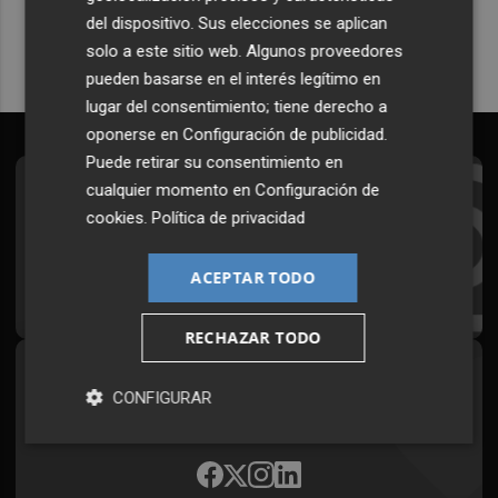
del dispositivo. Sus elecciones se aplican
solo a este sitio web. Algunos proveedores
pueden basarse en el interés legítimo en
lugar del consentimiento; tiene derecho a
oponerse en
Configuración de publicidad
.
Puede retirar su consentimiento en
cualquier momento en
Configuración de
Suscríbete al Boletín
cookies
.
Política de privacidad
Todos los días a primera hora en tu email
ACEPTAR TODO
¡Quiero suscribirme!
RECHAZAR TODO
Síguenos en redes
CONFIGURAR
Plaza Podcast, desde cualquier medio