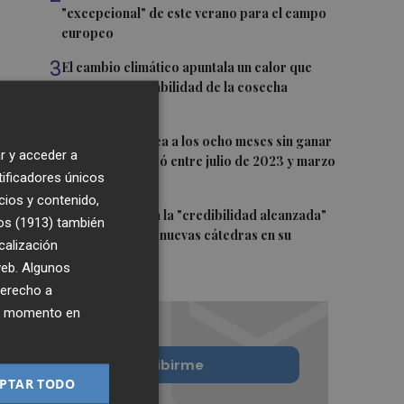
"excepcional" de este verano para el campo
europeo
3
El cambio climático apuntala un calor que
revela la vulnerabilidad de la cosecha
europea
4
Alcaraz se acerca a los ocho meses sin ganar
r y acceder a
un título que pasó entre julio de 2023 y marzo
tificadores únicos
de 2024
cios y contenido,
5
El CACV destaca la "credibilidad alcanzada"
os (1913)
también
y la creación de nuevas cátedras en su
calización
primer mandato
 web. Algunos
derecho a
ier momento en
Quiero suscribirme
PTAR TODO