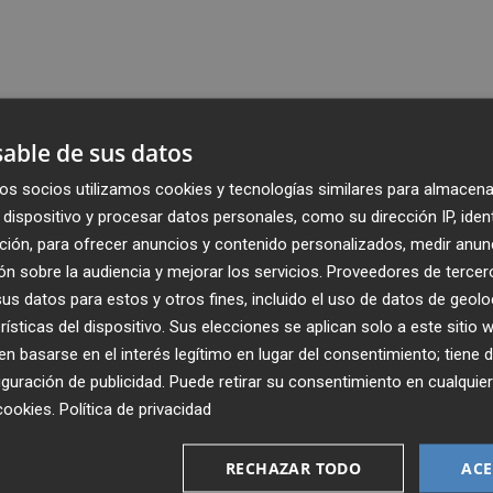
able de sus datos
os socios utilizamos cookies y tecnologías similares para almacena
dispositivo y procesar datos personales, como su dirección IP, iden
ción, para ofrecer anuncios y contenido personalizados, medir anun
n sobre la audiencia y mejorar los servicios.
Proveedores de tercer
s datos para estos y otros fines, incluido el uso de datos de geolo
rísticas del dispositivo. Sus elecciones se aplican solo a este sitio
 basarse en el interés legítimo en lugar del consentimiento; tiene 
guración de publicidad
. Puede retirar su consentimiento en cualqu
cookies
.
Política de privacidad
Recibe toda la actualidad de
Plaza Podcast en tu correo
RECHAZAR TODO
ACE