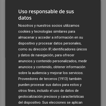
pueblo: "Allá donde voy siempre digo que soy de Foios"
Uso responsable de sus
4
Foios se vuelca con Ferran Torres
datos
Nosotros y nuestros socios utilizamos
5
Las '200 vidas' que llevaron a Paco Rabal de Águilas a la
cookies y tecnologías similares para
cima del cine: un documental recupera la voz y la mirada
almacenar y acceder a información en su
del actor
dispositivo y procesar datos personales,
como su dirección IP, identificadores únicos
y datos de navegación, para ofrecer
anuncios y contenido personalizados, medir
anuncios y contenido, obtener información
Recibe toda la actualidad de
sobre la audiencia y mejorar los servicios.
Plaza Podcast en tu correo
Proveedores de terceros (1913)
también
pueden procesar sus datos para estos y
Quiero suscribirme
otros fines, incluido el uso de datos de
geolocalización precisos y características
del dispositivo. Sus elecciones se aplican