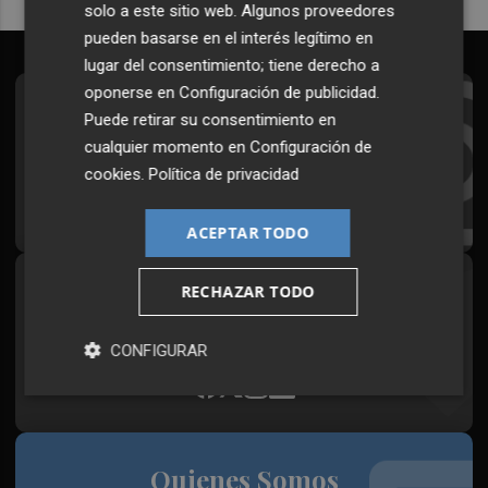
solo a este sitio web. Algunos proveedores
pueden basarse en el interés legítimo en
lugar del consentimiento; tiene derecho a
oponerse en
Configuración de publicidad
.
Suscríbete al Boletín
Puede retirar su consentimiento en
cualquier momento en
Configuración de
Todos los días a primera hora en tu email
cookies
.
Política de privacidad
¡Quiero suscribirme!
ACEPTAR TODO
RECHAZAR TODO
Síguenos en redes
Plaza Podcast, desde cualquier medio
CONFIGURAR
Quienes Somos