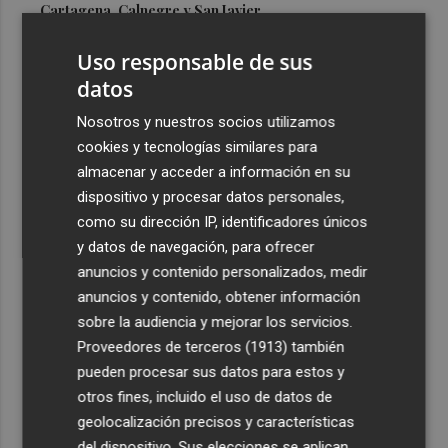
Cartagena, Calnegre y San Javier
3
Israel rechaza el plan de 15 puntos para Gaza impulsado
Uso responsable de sus
por EEUU
datos
4
De Frida Kahlo a Kubrick: un repaso por los eclipses de
Nosotros y nuestros socios utilizamos
la cultura
cookies y tecnologías similares para
5
El Villarreal cierra la pretemporada con buenas
almacenar y acceder a información en su
sensaciones y Ayoze como goleador
dispositivo y procesar datos personales,
como su dirección IP, identificadores únicos
y datos de navegación, para ofrecer
anuncios y contenido personalizados, medir
anuncios y contenido, obtener información
sobre la audiencia y mejorar los servicios.
Recibe toda la actualidad de
Proveedores de terceros (1913)
también
Plaza Podcast en tu correo
pueden procesar sus datos para estos y
otros fines, incluido el uso de datos de
Quiero suscribirme
geolocalización precisos y características
del dispositivo. Sus elecciones se aplican