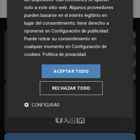
solo a este sitio web. Algunos proveedores
pueden basarse en el interés legítimo en
lugar del consentimiento; tiene derecho a
oponerse en
Configuración de publicidad
.
Puede retirar su consentimiento en
Suscríbete al Boletín
cualquier momento en
Configuración de
Todos los días a primera hora en tu email
cookies
.
Política de privacidad
¡Quiero suscribirme!
ACEPTAR TODO
RECHAZAR TODO
Síguenos en redes
Plaza Podcast, desde cualquier medio
CONFIGURAR