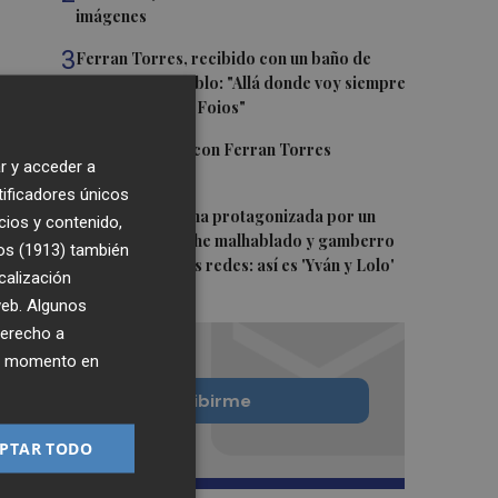
imágenes
3
Ferran Torres, recibido con un baño de
masas en su pueblo: "Allá donde voy siempre
digo que soy de Foios"
4
Foios se vuelca con Ferran Torres
r y acceder a
tificadores únicos
5
La serie murciana protagonizada por un
cios y contenido,
conejo de peluche malhablado y gamberro
os (1913)
también
que triunfa en las redes: así es 'Yván y Lolo'
calización
 web. Algunos
derecho a
ier momento en
Quiero suscribirme
PTAR TODO