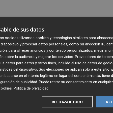
able de sus datos
os socios utilizamos cookies y tecnologías similares para almacena
dispositivo y procesar datos personales, como su dirección IP, iden
ción, para ofrecer anuncios y contenido personalizados, medir anun
n sobre la audiencia y mejorar los servicios.
Proveedores de tercer
s datos para estos y otros fines, incluido el uso de datos de geolo
rísticas del dispositivo. Sus elecciones se aplican solo a este sitio
 basarse en el interés legítimo en lugar del consentimiento; tiene 
guración de publicidad
. Puede retirar su consentimiento en cualqu
Recibe toda la actualidad de
cookies
.
Política de privacidad
Plaza Podcast en tu correo
RECHAZAR TODO
ACE