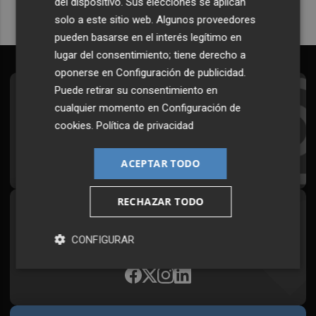
del dispositivo. Sus elecciones se aplican
solo a este sitio web. Algunos proveedores
pueden basarse en el interés legítimo en
lugar del consentimiento; tiene derecho a
oponerse en
Configuración de publicidad
.
Puede retirar su consentimiento en
Suscríbete al Boletín
cualquier momento en
Configuración de
Todos los días a primera hora en tu email
cookies
.
Política de privacidad
¡Quiero suscribirme!
ACEPTAR TODO
RECHAZAR TODO
Síguenos en redes
CONFIGURAR
Plaza Podcast, desde cualquier medio