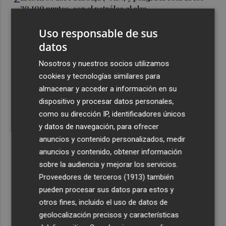
20.100 puntos, con el petróleo al alza
3
El Elche CF está a un paso de hacerse con los derechos
Uso responsable de sus
sobre la perla argentina Tiziano Perrotta
datos
4
El UCAM CB más internacional: Sito tiene a 10 jugadores
Nosotros y nuestros socios utilizamos
que irán con sus selecciones en las ventanas FIBA
cookies y tecnologías similares para
5
La Región de Murcia es la cuarta provincia que más
almacenar y acceder a información en su
exporta a África: Marruecos, el primer destino
dispositivo y procesar datos personales,
como su dirección IP, identificadores únicos
y datos de navegación, para ofrecer
anuncios y contenido personalizados, medir
anuncios y contenido, obtener información
sobre la audiencia y mejorar los servicios.
Recibe toda la actualidad de
Proveedores de terceros (1913)
también
Plaza Podcast en tu correo
pueden procesar sus datos para estos y
otros fines, incluido el uso de datos de
Quiero suscribirme
geolocalización precisos y características