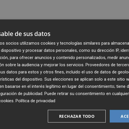
able de sus datos
os socios utilizamos cookies y tecnologías similares para almacena
dispositivo y procesar datos personales, como su dirección IP, iden
ción, para ofrecer anuncios y contenido personalizados, medir anun
n sobre la audiencia y mejorar los servicios.
Proveedores de tercer
s datos para estos y otros fines, incluido el uso de datos de geolo
rísticas del dispositivo. Sus elecciones se aplican solo a este sitio
 basarse en el interés legítimo en lugar del consentimiento; tiene 
guración de publicidad
. Puede retirar su consentimiento en cualqu
Recibe toda la actualidad de
cookies
.
Política de privacidad
Plaza Podcast en tu correo
RECHAZAR TODO
ACE