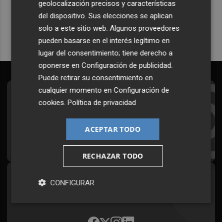
geolocalización precisos y características
Quiero suscribirme
del dispositivo. Sus elecciones se aplican
solo a este sitio web. Algunos proveedores
pueden basarse en el interés legítimo en
lugar del consentimiento; tiene derecho a
oponerse en
Configuración de publicidad
.
Puede retirar su consentimiento en
cualquier momento en
Configuración de
Suscríbete al Boletín
cookies
.
Política de privacidad
Todos los días a primera hora en tu email
ACEPTAR TODO
¡Quiero suscribirme!
RECHAZAR TODO
Síguenos en redes
CONFIGURAR
Plaza Podcast, desde cualquier medio