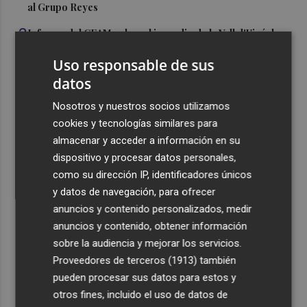
al Grupo Reyes
3
Informe del CEAM sobre el incendio de la Vall d'Uixó: la
vegetación perdió el 51% de humedad en los meses
Uso responsable de sus
previos
datos
4
La Generalitat destina 132 millones a 24 nuevas
infraestructuras sociosanitarias de mayores y personas
Nosotros y nuestros socios utilizamos
con discapacidad
cookies y tecnologías similares para
almacenar y acceder a información en su
5
La movilidad el 12 de agosto podría duplicarse por el
dispositivo y procesar datos personales,
eclipse con hasta 1,5 millones de desplazamientos
como su dirección IP, identificadores únicos
adicionales
y datos de navegación, para ofrecer
anuncios y contenido personalizados, medir
anuncios y contenido, obtener información
sobre la audiencia y mejorar los servicios.
Proveedores de terceros (1913)
también
Recibe toda la actualidad de
pueden procesar sus datos para estos y
Plaza Podcast en tu correo
otros fines, incluido el uso de datos de