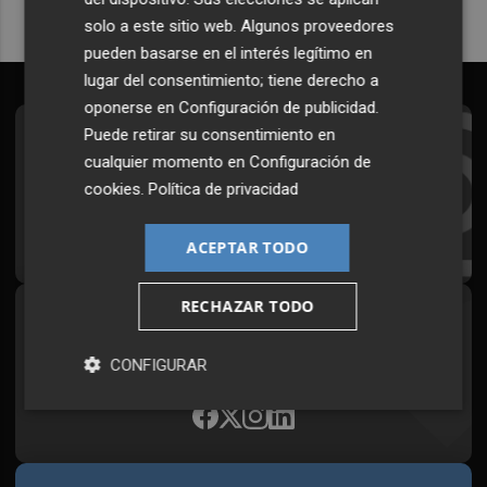
solo a este sitio web. Algunos proveedores
pueden basarse en el interés legítimo en
lugar del consentimiento; tiene derecho a
oponerse en
Configuración de publicidad
.
Puede retirar su consentimiento en
Suscríbete al Boletín
cualquier momento en
Configuración de
Todos los días a primera hora en tu email
cookies
.
Política de privacidad
¡Quiero suscribirme!
ACEPTAR TODO
RECHAZAR TODO
Síguenos en redes
Plaza Podcast, desde cualquier medio
CONFIGURAR