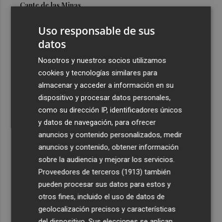
Cante de las Minas
3
El Castell de l'Olla de Altea 2026, en imágenes
Uso responsable de sus
datos
4
El Villarreal pone el broche de oro a la pretemporada
Nosotros y nuestros socios utilizamos
con una victoria contra el Galatasaray
cookies y tecnologías similares para
5
Kiat Lim preside por primera vez un partido en Mestalla
almacenar y acceder a información en su
dispositivo y procesar datos personales,
como su dirección IP, identificadores únicos
y datos de navegación, para ofrecer
anuncios y contenido personalizados, medir
anuncios y contenido, obtener información
sobre la audiencia y mejorar los servicios.
Recibe toda la actualidad de
Proveedores de terceros (1913)
también
Plaza Podcast en tu correo
pueden procesar sus datos para estos y
otros fines, incluido el uso de datos de
Quiero suscribirme
geolocalización precisos y características
del dispositivo. Sus elecciones se aplican