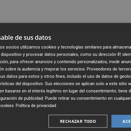
able de sus datos
os socios utilizamos cookies y tecnologías similares para almacena
dispositivo y procesar datos personales, como su dirección IP, iden
ción, para ofrecer anuncios y contenido personalizados, medir anun
n sobre la audiencia y mejorar los servicios.
Proveedores de tercer
s datos para estos y otros fines, incluido el uso de datos de geolo
rísticas del dispositivo. Sus elecciones se aplican solo a este sitio
 basarse en el interés legítimo en lugar del consentimiento; tiene 
guración de publicidad
. Puede retirar su consentimiento en cualqu
Recibe toda la actualidad de
cookies
.
Política de privacidad
Plaza Podcast en tu correo
RECHAZAR TODO
ACE