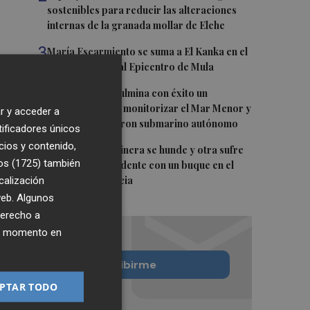
sostenibles para reducir las alteraciones
internas de la granada mollar de Elche
3
María Escarmiento se suma a El Kanka en el
cartel del festival Epicentro de Mula
4
UPCT Makers culmina con éxito un
catamarán para monitorizar el Mar Menor y
r y acceder a
ya prepara un dron submarino autónomo
tificadores únicos
cios y contenido,
5
Una batea clochinera se hunde y otra sufre
os (1725)
también
daños en un incidente con un buque en el
calización
puerto de Valencia
 web. Algunos
derecho a
ier momento en
Quiero suscribirme
PTAR TODO