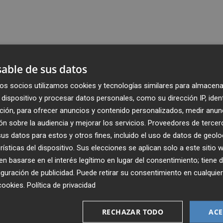
able de sus datos
os socios utilizamos cookies y tecnologías similares para almacena
dispositivo y procesar datos personales, como su dirección IP, iden
ción, para ofrecer anuncios y contenido personalizados, medir anun
n sobre la audiencia y mejorar los servicios.
Proveedores de tercer
s datos para estos y otros fines, incluido el uso de datos de geolo
rísticas del dispositivo. Sus elecciones se aplican solo a este sitio
 basarse en el interés legítimo en lugar del consentimiento; tiene 
guración de publicidad
. Puede retirar su consentimiento en cualqu
cookies
.
Política de privacidad
Recibe toda la actualidad de
Plaza Podcast en tu correo
RECHAZAR TODO
ACE