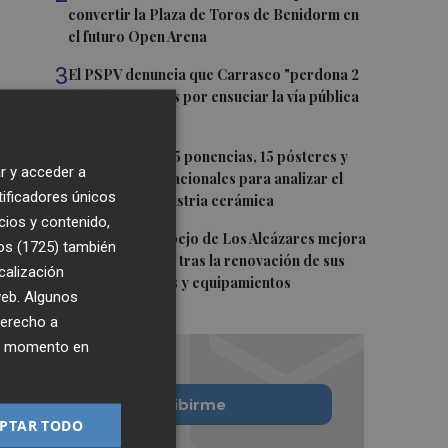
convertir la Plaza de Toros de Benidorm en
el futuro Open Arena
3
El PSPV denuncia que Carrasco "perdona 2
de cada 3 multas por ensuciar la vía pública
en Castelló"
4
Ignite reunirá 35 ponencias, 15 pósteres y
r y acceder a
expertos internacionales para analizar el
tificadores únicos
futuro de la industria cerámica
cios y contenido,
5
La Playa del Espejo de Los Alcázares mejora
os (1725)
también
su accesibilidad tras la renovación de sus
calización
infraestructuras y equipamientos
 web. Algunos
derecho a
ier momento en
Quiero suscribirme
PTAR TODO