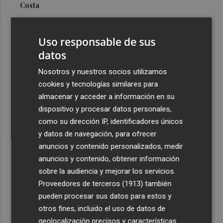
Costa
3
Más problemas en el lateral derecho: Monferrer sufre
una lesión muscular
Uso responsable de sus
4
datos
San Javier da viabilidad al nuevo contrato del transporte
urbano y a un hotel de cuatro estrellas en La Manga con
Nosotros y nuestros socios utilizamos
324 habitaciones
cookies y tecnologías similares para
5
Estos son los estrenos que abren la cartelera en agosto:
almacenar y acceder a información en su
de la comedia 'El último mono' a una nueva entrega de
dispositivo y procesar datos personales,
'La Patrulla Canina'
como su dirección IP, identificadores únicos
y datos de navegación, para ofrecer
anuncios y contenido personalizados, medir
anuncios y contenido, obtener información
sobre la audiencia y mejorar los servicios.
Proveedores de terceros (1913)
también
Recibe toda la actualidad de
pueden procesar sus datos para estos y
Plaza Podcast en tu correo
otros fines, incluido el uso de datos de
geolocalización precisos y características
Quiero suscribirme