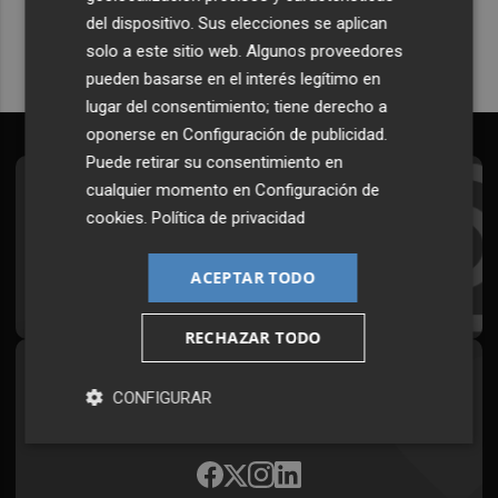
del dispositivo. Sus elecciones se aplican
solo a este sitio web. Algunos proveedores
pueden basarse en el interés legítimo en
lugar del consentimiento; tiene derecho a
oponerse en
Configuración de publicidad
.
Puede retirar su consentimiento en
cualquier momento en
Configuración de
Suscríbete al Boletín
cookies
.
Política de privacidad
Todos los días a primera hora en tu email
ACEPTAR TODO
¡Quiero suscribirme!
RECHAZAR TODO
Síguenos en redes
CONFIGURAR
Plaza Podcast, desde cualquier medio