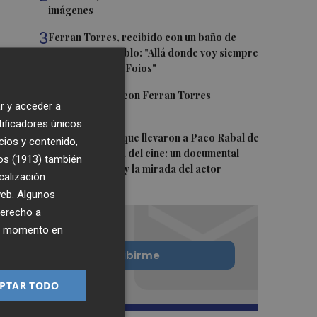
imágenes
3
Ferran Torres, recibido con un baño de
masas en su pueblo: "Allá donde voy siempre
digo que soy de Foios"
4
Foios se vuelca con Ferran Torres
r y acceder a
tificadores únicos
5
Las '200 vidas' que llevaron a Paco Rabal de
cios y contenido,
Águilas a la cima del cine: un documental
os (1913)
también
recupera la voz y la mirada del actor
calización
 web. Algunos
derecho a
ier momento en
Quiero suscribirme
PTAR TODO