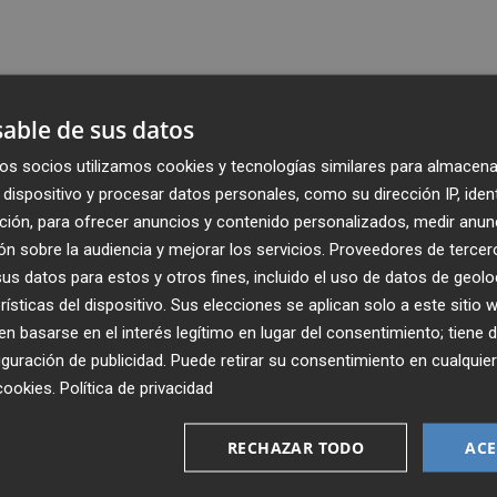
able de sus datos
os socios utilizamos cookies y tecnologías similares para almacena
dispositivo y procesar datos personales, como su dirección IP, iden
ción, para ofrecer anuncios y contenido personalizados, medir anun
n sobre la audiencia y mejorar los servicios.
Proveedores de tercer
s datos para estos y otros fines, incluido el uso de datos de geolo
rísticas del dispositivo. Sus elecciones se aplican solo a este sitio
 basarse en el interés legítimo en lugar del consentimiento; tiene 
guración de publicidad
. Puede retirar su consentimiento en cualqu
Recibe toda la actualidad de
cookies
.
Política de privacidad
Plaza Podcast en tu correo
RECHAZAR TODO
ACE