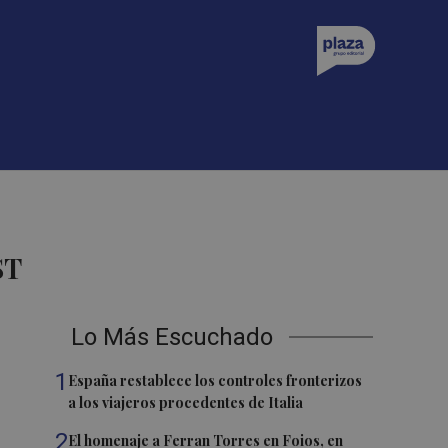
ST
Lo Más Escuchado
1
España restablece los controles fronterizos
a los viajeros procedentes de Italia
2
El homenaje a Ferran Torres en Foios, en