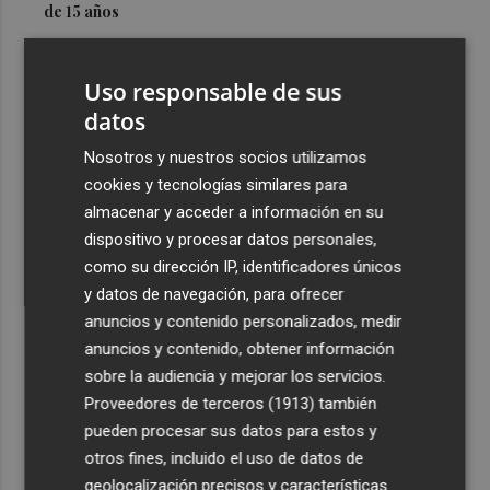
de 15 años
3
Simó destaca el impulso del Gobierno al alquiler
asequible en Castelló frente "a los pisos de 200.000
Uso responsable de sus
euros de Carrasco"
datos
4
Castelló adjudica a Civicons por 600.500 euros las
Nosotros y nuestros socios utilizamos
obras de reforma de la tenencia de alcaldía sur
cookies y tecnologías similares para
5
Castelló acelera el montaje de la infraestructura en las
almacenar y acceder a información en su
playas y el Planetari del eclipse para convertirlo en "un
dispositivo y procesar datos personales,
evento histórico"
como su dirección IP, identificadores únicos
y datos de navegación, para ofrecer
anuncios y contenido personalizados, medir
anuncios y contenido, obtener información
sobre la audiencia y mejorar los servicios.
Proveedores de terceros (1913)
también
Recibe toda la actualidad de
pueden procesar sus datos para estos y
Plaza Podcast en tu correo
otros fines, incluido el uso de datos de
geolocalización precisos y características
Quiero suscribirme