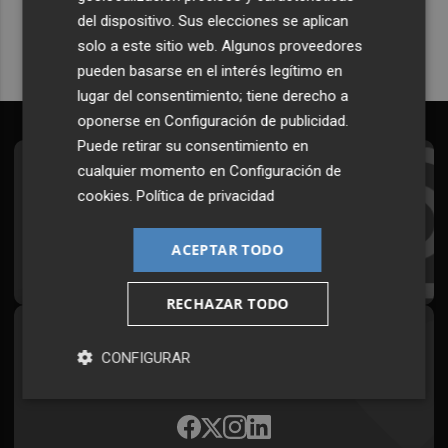
del dispositivo. Sus elecciones se aplican
solo a este sitio web. Algunos proveedores
pueden basarse en el interés legítimo en
lugar del consentimiento; tiene derecho a
oponerse en
Configuración de publicidad
.
Puede retirar su consentimiento en
cualquier momento en
Configuración de
Suscríbete al Boletín
cookies
.
Política de privacidad
Todos los días a primera hora en tu email
ACEPTAR TODO
¡Quiero suscribirme!
RECHAZAR TODO
Síguenos en redes
CONFIGURAR
Plaza Podcast, desde cualquier medio