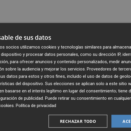
able de sus datos
os socios utilizamos cookies y tecnologías similares para almacena
dispositivo y procesar datos personales, como su dirección IP, iden
ción, para ofrecer anuncios y contenido personalizados, medir anun
n sobre la audiencia y mejorar los servicios.
Proveedores de tercer
s datos para estos y otros fines, incluido el uso de datos de geolo
rísticas del dispositivo. Sus elecciones se aplican solo a este sitio
 basarse en el interés legítimo en lugar del consentimiento; tiene 
guración de publicidad
. Puede retirar su consentimiento en cualqu
Recibe toda la actualidad de
cookies
.
Política de privacidad
Plaza Podcast en tu correo
RECHAZAR TODO
ACE