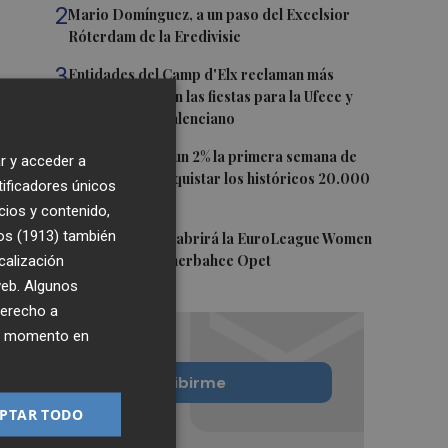
2
Mario Domínguez, a un paso del Excelsior
Róterdam de la Eredivisie
3
Entidades del Camp d'Elx reclaman más
protagonismo en las fiestas para la Ufece y
conciertos en valenciano
4
El Ibex 35 sube un 2% la primera semana de
r y acceder a
agosto tras conquistar los históricos 20.000
tificadores únicos
puntos
cios y contenido,
os (1913)
5
también
Valencia Basket abrirá la EuroLeague Women
calización
en casa ante Fenerbahce Opet
 web. Algunos
derecho a
ier momento en
Quiero suscribirme
PTAR TODO