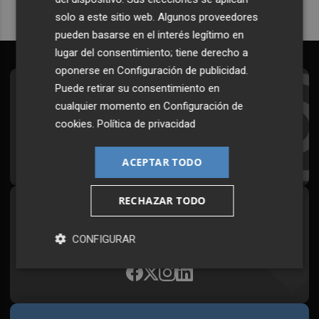
solo a este sitio web. Algunos proveedores
pueden basarse en el interés legítimo en
lugar del consentimiento; tiene derecho a
oponerse en
Configuración de publicidad
.
Puede retirar su consentimiento en
Suscríbete al Boletín
cualquier momento en
Configuración de
Todos los días a primera hora en tu email
cookies
.
Política de privacidad
¡Quiero suscribirme!
ACEPTAR TODO
RECHAZAR TODO
Síguenos en redes
Plaza Podcast, desde cualquier medio
CONFIGURAR