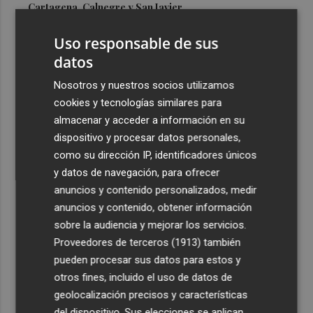
Cartagena, Calnegre y San Javier
3
Israel rechaza el plan de 15 puntos para Gaza impulsado
Uso responsable de sus
por EEUU
datos
4
De Frida Kahlo a Kubrick: un repaso por los eclipses de
Nosotros y nuestros socios utilizamos
la cultura
cookies y tecnologías similares para
5
El Villarreal cierra la pretemporada con buenas
almacenar y acceder a información en su
sensaciones y Ayoze como goleador
dispositivo y procesar datos personales,
como su dirección IP, identificadores únicos
y datos de navegación, para ofrecer
anuncios y contenido personalizados, medir
anuncios y contenido, obtener información
sobre la audiencia y mejorar los servicios.
Recibe toda la actualidad de
Proveedores de terceros (1913)
también
Plaza Podcast en tu correo
pueden procesar sus datos para estos y
otros fines, incluido el uso de datos de
Quiero suscribirme
geolocalización precisos y características
del dispositivo. Sus elecciones se aplican