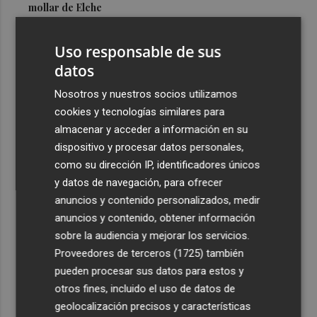
mollar de Elche
3
María Escarmiento se suma a El Kanka en el cartel del
Uso responsable de sus
festival Epicentro de Mula
datos
4
UPCT Makers culmina con éxito un catamarán para
monitorizar el Mar Menor y ya prepara un dron
Nosotros y nuestros socios utilizamos
submarino autónomo
cookies y tecnologías similares para
almacenar y acceder a información en su
5
Una batea clochinera se hunde y otra sufre daños en un
dispositivo y procesar datos personales,
incidente con un buque en el puerto de Valencia
como su dirección IP, identificadores únicos
y datos de navegación, para ofrecer
anuncios y contenido personalizados, medir
anuncios y contenido, obtener información
sobre la audiencia y mejorar los servicios.
Recibe toda la actualidad de
Proveedores de terceros (1725)
también
Plaza Podcast en tu correo
pueden procesar sus datos para estos y
otros fines, incluido el uso de datos de
Quiero suscribirme
geolocalización precisos y características