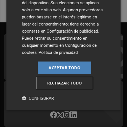
del dispositivo. Sus elecciones se aplican
solo a este sitio web. Algunos proveedores
pueden basarse en el interés legítimo en
lugar del consentimiento; tiene derecho a
oponerse en
Configuración de publicidad
.
Puede retirar su consentimiento en
Suscríbete al Boletín
cualquier momento en
Configuración de
cookies
.
Política de privacidad
Todos los días a primera hora en tu email
¡Quiero suscribirme!
ACEPTAR TODO
RECHAZAR TODO
Síguenos en redes
CONFIGURAR
Plaza Podcast, desde cualquier medio