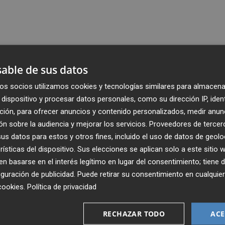
able de sus datos
os socios utilizamos cookies y tecnologías similares para almacena
dispositivo y procesar datos personales, como su dirección IP, iden
ción, para ofrecer anuncios y contenido personalizados, medir anun
n sobre la audiencia y mejorar los servicios.
Proveedores de tercer
s datos para estos y otros fines, incluido el uso de datos de geolo
rísticas del dispositivo. Sus elecciones se aplican solo a este sitio
 basarse en el interés legítimo en lugar del consentimiento; tiene 
guración de publicidad
. Puede retirar su consentimiento en cualqu
cookies
.
Política de privacidad
Recibe toda la actualidad de
Plaza Podcast en tu correo
RECHAZAR TODO
ACE