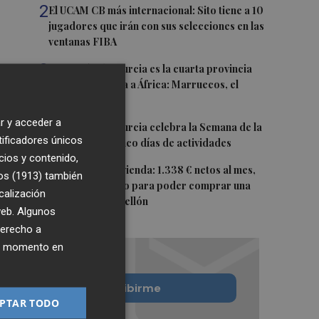
2
El UCAM CB más internacional: Sito tiene a 10
jugadores que irán con sus selecciones en las
ventanas FIBA
3
La Región de Murcia es la cuarta provincia
que más exporta a África: Marruecos, el
primer destino
r y acceder a
4
La Región de Murcia celebra la Semana de la
tificadores únicos
Juventud con cinco días de actividades
cios y contenido,
5
El coste de la vivienda: 1.338 € netos al mes,
os (1913)
también
el salario mínimo para poder comprar una
calización
vivienda en Castellón
 web. Algunos
derecho a
ier momento en
Quiero suscribirme
PTAR TODO