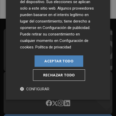
del dispositivo. Sus elecciones se aplican
solo a este sitio web. Algunos proveedores
pueden basarse en el interés legítimo en
lugar del consentimiento; tiene derecho a
oponerse en
Configuración de publicidad
.
Puede retirar su consentimiento en
Suscríbete al Boletín
cualquier momento en
Configuración de
cookies
.
Política de privacidad
Todos los días a primera hora en tu email
¡Quiero suscribirme!
ACEPTAR TODO
RECHAZAR TODO
Síguenos en redes
CONFIGURAR
Plaza Podcast, desde cualquier medio