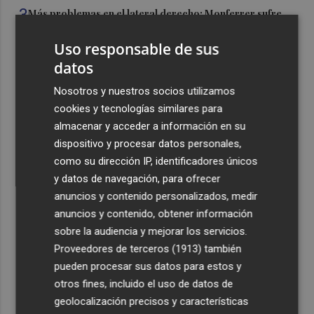
3
Más problemas en el lateral derecho: Monferrer sufre
una lesión muscular
Uso responsable de sus
4
San Javier da viabilidad al nuevo contrato del transporte
datos
urbano y a un hotel de cuatro estrellas en La Manga con
324 habitaciones
Nosotros y nuestros socios utilizamos
cookies y tecnologías similares para
5
Estos son los estrenos que abren la cartelera en agosto:
almacenar y acceder a información en su
de la comedia 'El último mono' a una nueva entrega de
dispositivo y procesar datos personales,
'La Patrulla Canina'
como su dirección IP, identificadores únicos
y datos de navegación, para ofrecer
anuncios y contenido personalizados, medir
anuncios y contenido, obtener información
sobre la audiencia y mejorar los servicios.
Recibe toda la actualidad de
Proveedores de terceros (1913)
también
Plaza Podcast en tu correo
pueden procesar sus datos para estos y
otros fines, incluido el uso de datos de
Quiero suscribirme
geolocalización precisos y características