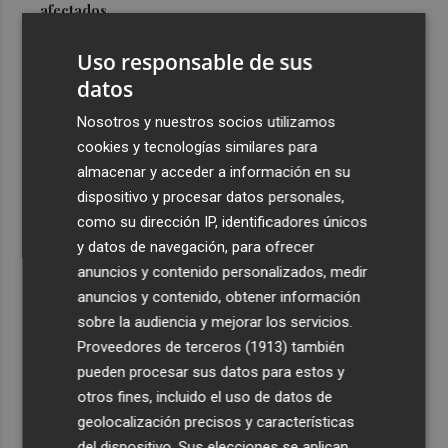
afectados
3
Álvaro Giménez, el último en llegar: "Cuando te llama el
Uso responsable de sus
Real Murcia poco tienes que pensar"
datos
4
La Generalitat abona 10,6 millones del turno de oficio de
Nosotros y nuestros socios utilizamos
mayo y junio de 2026
cookies y tecnologías similares para
5
Valencia Basket incorpora a Oumar Ballo, que jugará la
almacenar y acceder a información en su
próxima temporada cedido en Galatasaray
dispositivo y procesar datos personales,
como su dirección IP, identificadores únicos
y datos de navegación, para ofrecer
anuncios y contenido personalizados, medir
anuncios y contenido, obtener información
sobre la audiencia y mejorar los servicios.
Recibe toda la actualidad de
Proveedores de terceros (1913)
también
Plaza Podcast en tu correo
pueden procesar sus datos para estos y
otros fines, incluido el uso de datos de
Quiero suscribirme
geolocalización precisos y características
del dispositivo. Sus elecciones se aplican