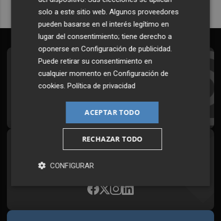
solo a este sitio web. Algunos proveedores
pueden basarse en el interés legítimo en
lugar del consentimiento; tiene derecho a
oponerse en
Configuración de publicidad
.
Puede retirar su consentimiento en
Suscríbete al Boletín
cualquier momento en
Configuración de
Todos los días a primera hora en tu email
cookies
.
Política de privacidad
¡Quiero suscribirme!
ACEPTAR TODO
RECHAZAR TODO
Síguenos en redes
Plaza Podcast, desde cualquier medio
CONFIGURAR