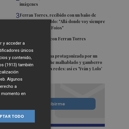
imágenes
3
Ferran Torres, recibido con un baño de
masas en su pueblo: "Allá donde voy siempre
digo que soy de Foios"
4
Foios se vuelca con Ferran Torres
r y acceder a
tificadores únicos
5
La serie murciana protagonizada por un
cios y contenido,
conejo de peluche malhablado y gamberro
os (1913)
también
que triunfa en las redes: así es 'Yván y Lolo'
calización
 web. Algunos
derecho a
ier momento en
Quiero suscribirme
PTAR TODO