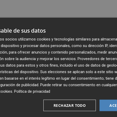
able de sus datos
os socios utilizamos cookies y tecnologías similares para almacena
dispositivo y procesar datos personales, como su dirección IP, iden
ción, para ofrecer anuncios y contenido personalizados, medir anun
n sobre la audiencia y mejorar los servicios.
Proveedores de tercer
s datos para estos y otros fines, incluido el uso de datos de geolo
rísticas del dispositivo. Sus elecciones se aplican solo a este sitio
 basarse en el interés legítimo en lugar del consentimiento; tiene 
guración de publicidad
. Puede retirar su consentimiento en cualqu
Recibe toda la actualidad de
cookies
.
Política de privacidad
Plaza Podcast en tu correo
RECHAZAR TODO
ACE