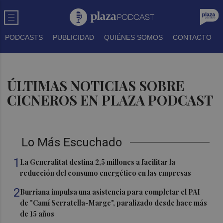
PODCASTS
PUBLICIDAD
QUIÉNES SOMOS
CONTACTO
ÚLTIMAS NOTICIAS SOBRE
CICNEROS EN PLAZA PODCAST
Lo Más Escuchado
1
La Generalitat destina 2,5 millones a facilitar la
reducción del consumo energético en las empresas
2
Burriana impulsa una asistencia para completar el PAI
de "Camí Serratella-Marge", paralizado desde hace más
de 15 años