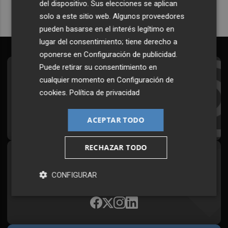
del dispositivo. Sus elecciones se aplican
solo a este sitio web. Algunos proveedores
pueden basarse en el interés legítimo en
lugar del consentimiento; tiene derecho a
oponerse en
Configuración de publicidad
.
Puede retirar su consentimiento en
Suscríbete al Boletín
cualquier momento en
Configuración de
cookies
.
Política de privacidad
Todos los días a primera hora en tu email
¡Quiero suscribirme!
ACEPTAR TODO
RECHAZAR TODO
Síguenos en redes
CONFIGURAR
Plaza Podcast, desde cualquier medio