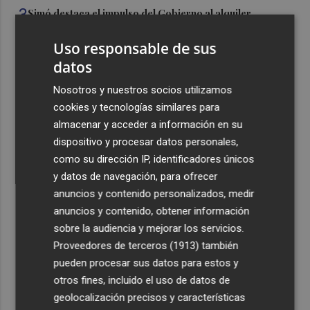
3
Simó destaca el impulso del Gobierno al alquiler
asequible en Castelló frente "a los pisos de 200.000
euros de Carrasco"
Uso responsable de sus
datos
4
Castelló adjudica a Civicons por 600.500 euros las
obras de reforma de la tenencia de alcaldía sur
Nosotros y nuestros socios utilizamos
cookies y tecnologías similares para
5
Castelló acelera el montaje de la infraestructura en las
almacenar y acceder a información en su
playas y el Planetari del eclipse para convertirlo en "un
dispositivo y procesar datos personales,
evento histórico"
como su dirección IP, identificadores únicos
y datos de navegación, para ofrecer
anuncios y contenido personalizados, medir
anuncios y contenido, obtener información
sobre la audiencia y mejorar los servicios.
Recibe toda la actualidad de
Proveedores de terceros (1913)
también
Plaza Podcast en tu correo
pueden procesar sus datos para estos y
otros fines, incluido el uso de datos de
Quiero suscribirme
geolocalización precisos y características