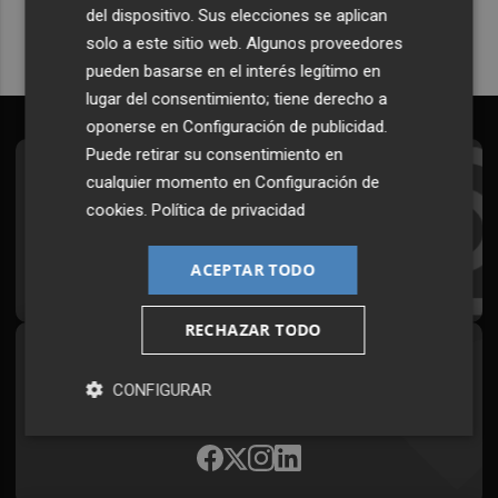
del dispositivo. Sus elecciones se aplican
solo a este sitio web. Algunos proveedores
pueden basarse en el interés legítimo en
lugar del consentimiento; tiene derecho a
oponerse en
Configuración de publicidad
.
Puede retirar su consentimiento en
Suscríbete al Boletín
cualquier momento en
Configuración de
cookies
.
Política de privacidad
Todos los días a primera hora en tu email
ACEPTAR TODO
¡Quiero suscribirme!
RECHAZAR TODO
Síguenos en redes
CONFIGURAR
Plaza Podcast, desde cualquier medio