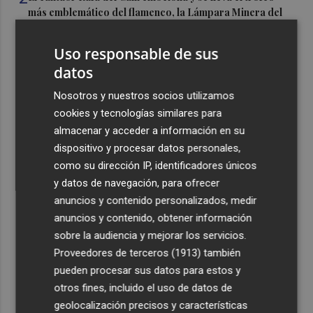
más emblemático del flamenco, la Lámpara Minera del
Cante de las Minas
Uso responsable de sus
3
El Castell de l'Olla de Altea 2026, en imágenes
datos
4
Nosotros y nuestros socios utilizamos
El Villarreal pone el broche de oro a la pretemporada
con una victoria contra el Galatasaray
cookies y tecnologías similares para
almacenar y acceder a información en su
5
Kiat Lim preside por primera vez un partido en Mestalla
dispositivo y procesar datos personales,
como su dirección IP, identificadores únicos
y datos de navegación, para ofrecer
anuncios y contenido personalizados, medir
anuncios y contenido, obtener información
sobre la audiencia y mejorar los servicios.
Recibe toda la actualidad de
Proveedores de terceros (1913)
también
pueden procesar sus datos para estos y
Plaza Podcast en tu correo
otros fines, incluido el uso de datos de
Quiero suscribirme
geolocalización precisos y características