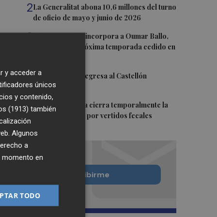
2
La Generalitat abona 10,6 millones del turno
de oficio de mayo y junio de 2026
3
Valencia Basket incorpora a Oumar Ballo,
que jugará la próxima temporada cedido en
Galatasaray
r y acceder a
4
David Cubillas regresa al Castellón
tificadores únicos
cios y contenido,
5
Teulada Moraira cierra temporalmente la
os (1913)
también
playa del Portet por vertidos fecales
calización
 web. Algunos
derecho a
ier momento en
Quiero suscribirme
PTAR TODO