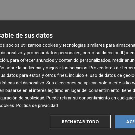
able de sus datos
os socios utilizamos cookies y tecnologías similares para almacena
dispositivo y procesar datos personales, como su dirección IP, iden
ción, para ofrecer anuncios y contenido personalizados, medir anun
n sobre la audiencia y mejorar los servicios.
Proveedores de tercer
s datos para estos y otros fines, incluido el uso de datos de geolo
rísticas del dispositivo. Sus elecciones se aplican solo a este sitio
 basarse en el interés legítimo en lugar del consentimiento; tiene 
guración de publicidad
. Puede retirar su consentimiento en cualqu
Recibe toda la actualidad de
cookies
.
Política de privacidad
Plaza Podcast en tu correo
RECHAZAR TODO
ACE