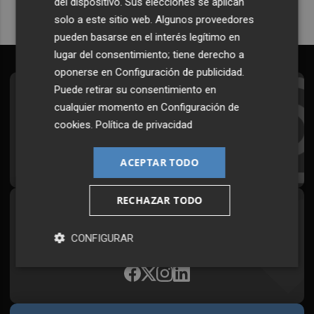
del dispositivo. Sus elecciones se aplican
solo a este sitio web. Algunos proveedores
pueden basarse en el interés legítimo en
lugar del consentimiento; tiene derecho a
oponerse en
Configuración de publicidad
.
Puede retirar su consentimiento en
Suscríbete al Boletín
cualquier momento en
Configuración de
Todos los días a primera hora en tu email
cookies
.
Política de privacidad
¡Quiero suscribirme!
ACEPTAR TODO
RECHAZAR TODO
Síguenos en redes
CONFIGURAR
Plaza Podcast, desde cualquier medio