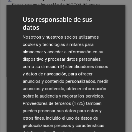
Facsa con una inversión de 287.503,23 euros
3
El 'Trofeu Taronja', en directo este sábado por À Punt
Uso responsable de sus
datos
4
Gestaser-Urdecon asume la obra para convertir la Plaza
Nosotros y nuestros socios utilizamos
de Toros de Benidorm en el futuro Open Arena
cookies y tecnologías similares para
5
El PSPV denuncia que Carrasco "perdona 2 de cada 3
almacenar y acceder a información en su
multas por ensuciar la vía pública en Castelló"
dispositivo y procesar datos personales,
como su dirección IP, identificadores únicos
y datos de navegación, para ofrecer
anuncios y contenido personalizados, medir
anuncios y contenido, obtener información
sobre la audiencia y mejorar los servicios.
Recibe toda la actualidad de
Proveedores de terceros (1725)
también
Plaza Podcast en tu correo
pueden procesar sus datos para estos y
otros fines, incluido el uso de datos de
Quiero suscribirme
geolocalización precisos y características