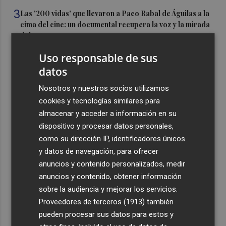
3
Las '200 vidas' que llevaron a Paco Rabal de Águilas a la
cima del cine: un documental recupera la voz y la mirada
del actor
4
Mario Domínguez, a un paso del Excelsior Róterdam de
Uso responsable de sus
la Eredivisie
datos
5
Entidades del Camp d'Elx reclaman más protagonismo
Nosotros y nuestros socios utilizamos
en las fiestas para la Ufece y conciertos en valenciano
cookies y tecnologías similares para
almacenar y acceder a información en su
dispositivo y procesar datos personales,
como su dirección IP, identificadores únicos
y datos de navegación, para ofrecer
anuncios y contenido personalizados, medir
Recibe toda la actualidad de
anuncios y contenido, obtener información
Plaza Podcast en tu correo
sobre la audiencia y mejorar los servicios.
Proveedores de terceros (1913)
también
Quiero suscribirme
pueden procesar sus datos para estos y