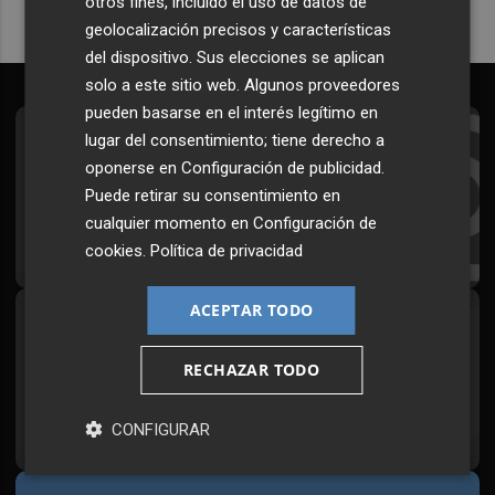
otros fines, incluido el uso de datos de
geolocalización precisos y características
del dispositivo. Sus elecciones se aplican
solo a este sitio web. Algunos proveedores
pueden basarse en el interés legítimo en
lugar del consentimiento; tiene derecho a
Suscríbete al Boletín
oponerse en
Configuración de publicidad
.
Todos los días a primera hora en tu email
Puede retirar su consentimiento en
cualquier momento en
Configuración de
¡Quiero suscribirme!
cookies
.
Política de privacidad
ACEPTAR TODO
Síguenos en redes
Plaza Podcast, desde cualquier medio
RECHAZAR TODO
CONFIGURAR