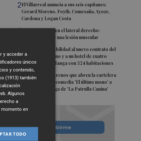
2
El Villarreal anuncia a sus seis capitanes:
Gerard Moreno, Foyth, Comesaña, Ayoze,
Cardona y Logan Costa
3
Más problemas en el lateral derecho:
Monferrer sufre una lesión muscular
4
San Javier da viabilidad al nuevo contrato del
r y acceder a
transporte urbano y a un hotel de cuatro
tificadores únicos
estrellas en La Manga con 324 habitaciones
cios y contenido,
5
Estos son los estrenos que abren la cartelera
os (1913)
también
en agosto: de la comedia 'El último mono' a
calización
una nueva entrega de 'La Patrulla Canina'
 web. Algunos
derecho a
ier momento en
Quiero suscribirme
PTAR TODO