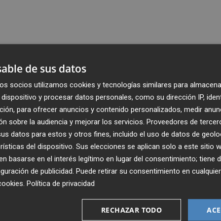
able de sus datos
os socios utilizamos cookies y tecnologías similares para almacena
dispositivo y procesar datos personales, como su dirección IP, iden
ción, para ofrecer anuncios y contenido personalizados, medir anun
n sobre la audiencia y mejorar los servicios.
Proveedores de tercer
s datos para estos y otros fines, incluido el uso de datos de geolo
rísticas del dispositivo. Sus elecciones se aplican solo a este sitio
 basarse en el interés legítimo en lugar del consentimiento; tiene 
guración de publicidad
. Puede retirar su consentimiento en cualqu
cookies
.
Política de privacidad
Recibe toda la actualidad de
Plaza Podcast en tu correo
RECHAZAR TODO
ACE