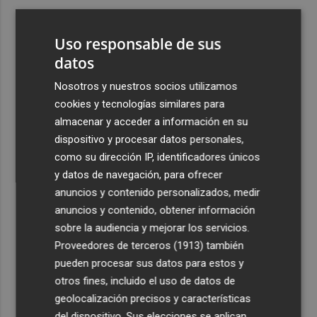
3
Ferran Torres, recibido con un baño de masas en su
pueblo: "Allá donde voy siempre digo que soy de Foios"
Uso responsable de sus
4
datos
Foios se vuelca con Ferran Torres
Nosotros y nuestros socios utilizamos
5
Las '200 vidas' que llevaron a Paco Rabal de Águilas a la
cookies y tecnologías similares para
cima del cine: un documental recupera la voz y la mirada
almacenar y acceder a información en su
del actor
dispositivo y procesar datos personales,
como su dirección IP, identificadores únicos
y datos de navegación, para ofrecer
anuncios y contenido personalizados, medir
anuncios y contenido, obtener información
sobre la audiencia y mejorar los servicios.
Recibe toda la actualidad de
Proveedores de terceros (1913)
también
Plaza Podcast en tu correo
pueden procesar sus datos para estos y
otros fines, incluido el uso de datos de
Quiero suscribirme
geolocalización precisos y características
del dispositivo. Sus elecciones se aplican