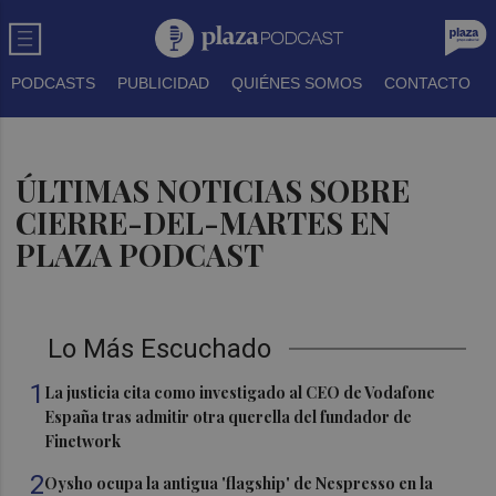
PODCASTS
PUBLICIDAD
QUIÉNES SOMOS
CONTACTO
ÚLTIMAS NOTICIAS SOBRE
CIERRE-DEL-MARTES EN
PLAZA PODCAST
Lo Más Escuchado
1
La justicia cita como investigado al CEO de Vodafone
España tras admitir otra querella del fundador de
Finetwork
2
Oysho ocupa la antigua 'flagship' de Nespresso en la