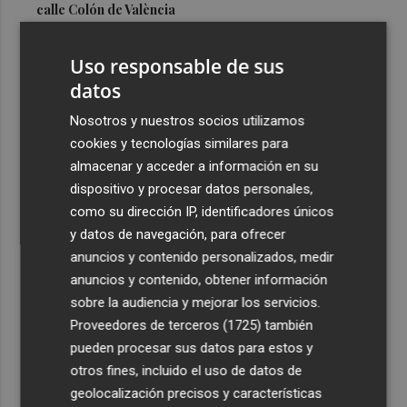
calle Colón de València
3
El Hospital del Vinalopó se consolida como referente en
Uso responsable de sus
la atención al nacimiento
datos
4
El proyecto 'Gramola' evalúa estrategias sostenibles
para reducir las alteraciones internas de la granada
Nosotros y nuestros socios utilizamos
mollar de Elche
cookies y tecnologías similares para
almacenar y acceder a información en su
5
El talento murciano conquista Cimeria: Dagnino ilustra
dispositivo y procesar datos personales,
'Aguas peligrosas' de Conan el Bárbaro
como su dirección IP, identificadores únicos
y datos de navegación, para ofrecer
anuncios y contenido personalizados, medir
anuncios y contenido, obtener información
sobre la audiencia y mejorar los servicios.
Recibe toda la actualidad de
Proveedores de terceros (1725)
también
Plaza Podcast en tu correo
pueden procesar sus datos para estos y
otros fines, incluido el uso de datos de
Quiero suscribirme
geolocalización precisos y características