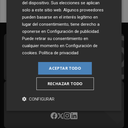
del dispositivo. Sus elecciones se aplican
solo a este sitio web. Algunos proveedores
pueden basarse en el interés legítimo en
lugar del consentimiento; tiene derecho a
oponerse en
Configuración de publicidad
.
Puede retirar su consentimiento en
Suscríbete al Boletín
cualquier momento en
Configuración de
cookies
.
Política de privacidad
Todos los días a primera hora en tu email
¡Quiero suscribirme!
ACEPTAR TODO
RECHAZAR TODO
Síguenos en redes
CONFIGURAR
Plaza Podcast, desde cualquier medio