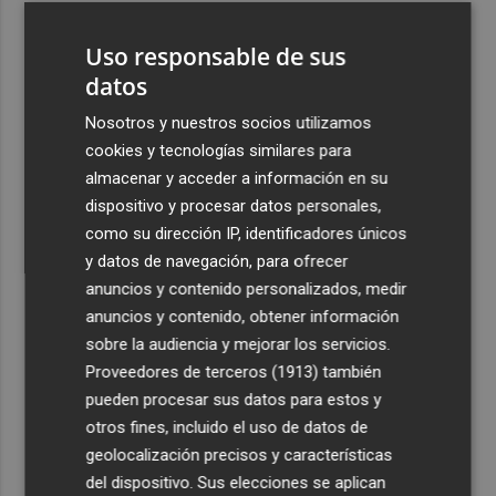
3
El homenaje a Ferran Torres en Foios, en imágenes
Uso responsable de sus
datos
4
Ferran Torres, recibido con un baño de masas en su
pueblo: "Allá donde voy siempre digo que soy de Foios"
Nosotros y nuestros socios utilizamos
cookies y tecnologías similares para
5
Foios se vuelca con Ferran Torres
almacenar y acceder a información en su
dispositivo y procesar datos personales,
como su dirección IP, identificadores únicos
y datos de navegación, para ofrecer
anuncios y contenido personalizados, medir
anuncios y contenido, obtener información
Recibe toda la actualidad de
sobre la audiencia y mejorar los servicios.
Proveedores de terceros (1913)
también
Plaza Podcast en tu correo
pueden procesar sus datos para estos y
Quiero suscribirme
otros fines, incluido el uso de datos de
geolocalización precisos y características
del dispositivo. Sus elecciones se aplican