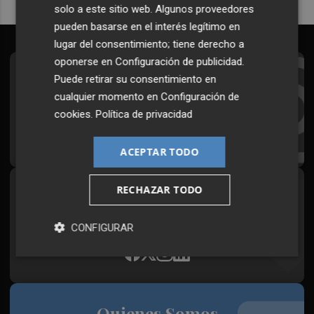
solo a este sitio web. Algunos proveedores
pueden basarse en el interés legítimo en
lugar del consentimiento; tiene derecho a
oponerse en
Configuración de publicidad
.
Suscríbete al Boletín
Puede retirar su consentimiento en
cualquier momento en
Configuración de
Todos los días a primera hora en tu email
cookies
.
Política de privacidad
¡Quiero suscribirme!
ACEPTAR TODO
RECHAZAR TODO
Síguenos en redes
Plaza Podcast, desde cualquier medio
CONFIGURAR
Quienes Somos