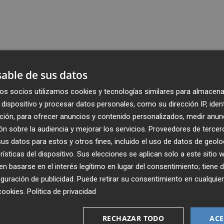
able de sus datos
os socios utilizamos cookies y tecnologías similares para almacena
dispositivo y procesar datos personales, como su dirección IP, iden
ción, para ofrecer anuncios y contenido personalizados, medir anun
n sobre la audiencia y mejorar los servicios.
Proveedores de tercer
s datos para estos y otros fines, incluido el uso de datos de geolo
rísticas del dispositivo. Sus elecciones se aplican solo a este sitio
 basarse en el interés legítimo en lugar del consentimiento; tiene 
guración de publicidad
. Puede retirar su consentimiento en cualqu
cookies
.
Política de privacidad
Recibe toda la actualidad de
Plaza Podcast en tu correo
RECHAZAR TODO
ACE