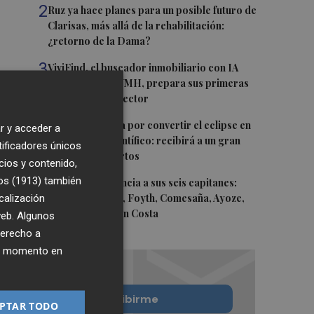
2
Ruz ya hace planes para un posible futuro de
Clarisas, más allá de la rehabilitación:
¿retorno de la Dama?
3
ViviFind, el buscador inmobiliario con IA
surgido del PCUMH, prepara sus primeras
alianzas con el sector
4
Castelló apuesta por convertir el eclipse en
r y acceder a
un referente científico: recibirá a un gran
tificadores únicos
equipo de expertos
cios y contenido,
os (1913)
5
también
El Villarreal anuncia a sus seis capitanes:
calización
Gerard Moreno, Foyth, Comesaña, Ayoze,
Cardona y Logan Costa
 web. Algunos
derecho a
ier momento en
Quiero suscribirme
PTAR TODO