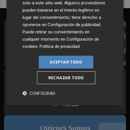
solo a este sitio web. Algunos proveedores
pueden basarse en el interés legítimo en
lugar del consentimiento; tiene derecho a
oponerse en
Configuración de publicidad
.
Suscríbete al Boletín
Puede retirar su consentimiento en
cualquier momento en
Configuración de
Todos los días a primera hora en tu email
cookies
.
Política de privacidad
¡Quiero suscribirme!
ACEPTAR TODO
RECHAZAR TODO
Síguenos en redes
Plaza Podcast, desde cualquier medio
CONFIGURAR
Quienes Somos