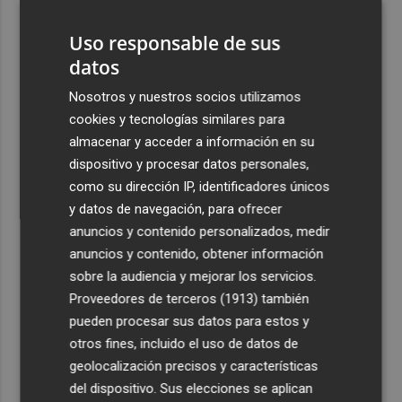
alumnado de escuelas de música a 275.000 euros en el
curso 2026-2027
Uso responsable de sus
datos
4
Tesla y SpaceX invertirán 14.500 millones para
construir la planta de fabricación de chips Terafab
Nosotros y nuestros socios utilizamos
cookies y tecnologías similares para
5
El Villarreal realiza su tradicional ofrenda a la Mare de
almacenar y acceder a información en su
Déu de Gràcia y Sant Pasqual Baylón
dispositivo y procesar datos personales,
como su dirección IP, identificadores únicos
y datos de navegación, para ofrecer
anuncios y contenido personalizados, medir
anuncios y contenido, obtener información
Recibe toda la actualidad de
sobre la audiencia y mejorar los servicios.
Plaza Podcast en tu correo
Proveedores de terceros (1913)
también
pueden procesar sus datos para estos y
Quiero suscribirme
otros fines, incluido el uso de datos de
geolocalización precisos y características
del dispositivo. Sus elecciones se aplican