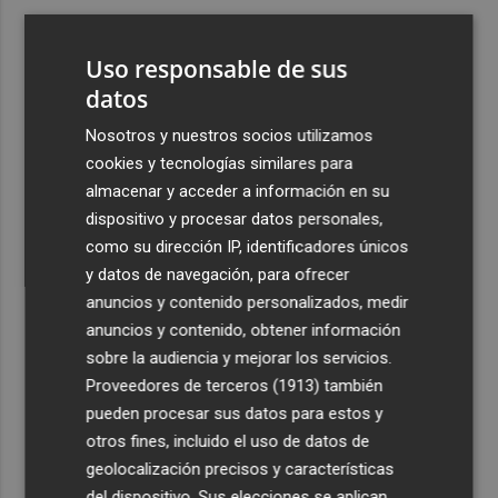
3
Aemet prevé peligro de incendios "muy alto" o
"extremo" en la mayor parte de la Península y Baleares
Uso responsable de sus
el día del eclipse
datos
4
Company: “Estamos comenzando a ver el equipo que
Nosotros y nuestros socios utilizamos
queremos ver en la Liga”
cookies y tecnologías similares para
5
Ocho helicópteros, un avión y más de 100 brigadas se
almacenar y acceder a información en su
movilizan en Moratalla por un incendio forestal
dispositivo y procesar datos personales,
como su dirección IP, identificadores únicos
y datos de navegación, para ofrecer
anuncios y contenido personalizados, medir
anuncios y contenido, obtener información
sobre la audiencia y mejorar los servicios.
Recibe toda la actualidad de
Proveedores de terceros (1913)
también
Plaza Podcast en tu correo
pueden procesar sus datos para estos y
otros fines, incluido el uso de datos de
Quiero suscribirme
geolocalización precisos y características
del dispositivo. Sus elecciones se aplican