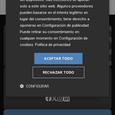
solo a este sitio web. Algunos proveedores
pueden basarse en el interés legítimo en
lugar del consentimiento; tiene derecho a
oponerse en
Configuración de publicidad
.
Puede retirar su consentimiento en
Suscríbete al Boletín
cualquier momento en
Configuración de
Todos los días a primera hora en tu email
cookies
.
Política de privacidad
¡Quiero suscribirme!
ACEPTAR TODO
RECHAZAR TODO
Síguenos en redes
Plaza Podcast, desde cualquier medio
CONFIGURAR